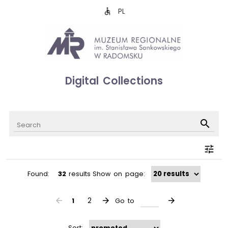
PL
accessible
Digital Collections
search
tune
Found:
32
results
Show on page:
arrow_back
2
arrow_forward
arrow_forward
1
Go to
Sort: